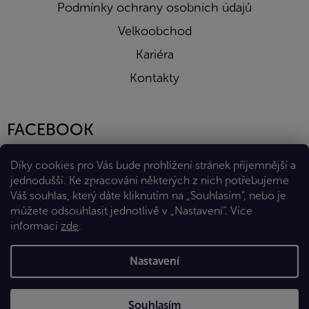
Podmínky ochrany osobních údajů
Velkoobchod
Kariéra
Kontakty
FACEBOOK
Díky cookies pro Vás bude prohlížení stránek příjemnější a
jednodušší. Ke zpracování některých z nich potřebujeme
Váš souhlas, který dáte kliknutím na „Souhlasím“, nebo je
můžete odsouhlasit jednotlivě v „Nastavení“.
Více
informací
zde
.
Vytvořil Shoptet Premium
Nastavení
Copyright 2026
Eshop Diana Company, spol. s r.o.
. Všechna
Souhlasím
práva vyhrazena.