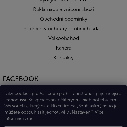
Reklamace a vrácení zboží
Obchodní podmínky
Podmínky ochrany osobních údajů
Velkoobchod
Kariéra
Kontakty
FACEBOOK
Díky cookies pro Vás bude prohlížení stránek příjemnější a
jednodušší. Ke zpracování některých z nich potřebujeme
Váš souhlas, který dáte kliknutím na „Souhlasím“, nebo je
můžete odsouhlasit jednotlivě v „Nastavení“.
Více
informací
zde
.