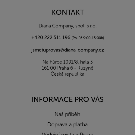
p
a
KONTAKT
t
í
Diana Company, spol. s r.o.
+420 222 511 196
(Po-Pá 9:00-15:00h)
jsmetuprovas@diana-company.cz
Na hůrce 1091/8, hala 3
161 00 Praha 6 - Ruzyně
Česká republika
INFORMACE PRO VÁS
Náš příběh
Doprava a platba
Výdejní místa v Praze