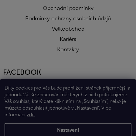
Obchodní podmínky
Podmínky ochrany osobních údajů
Velkoobchod
Kariéra
Kontakty
FACEBOOK
Díky cookies pro Vás bude prohlížení stránek příjemnější a
jednodušší. Ke zpracování některých z nich potřebujeme
Váš souhlas, který dáte kliknutím na „Souhlasím“, nebo je
můžete odsouhlasit jednotlivě v „Nastavení“.
Více
informací
zde
.
Vytvořil Shoptet Premium
Nastavení