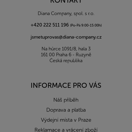
KONTAKT
t
í
Diana Company, spol. s r.o.
+420 222 511 196
(Po-Pá 9:00-15:00h)
jsmetuprovas@diana-company.cz
Na hůrce 1091/8, hala 3
161 00 Praha 6 - Ruzyně
Česká republika
INFORMACE PRO VÁS
Náš příběh
Doprava a platba
Výdejní místa v Praze
Reklamace a vrácení zboží