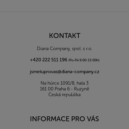
Z
á
p
a
KONTAKT
t
í
Diana Company, spol. s r.o.
+420 222 511 196
(Po-Pá 9:00-15:00h)
jsmetuprovas@diana-company.cz
Na hůrce 1091/8, hala 3
161 00 Praha 6 - Ruzyně
Česká republika
INFORMACE PRO VÁS