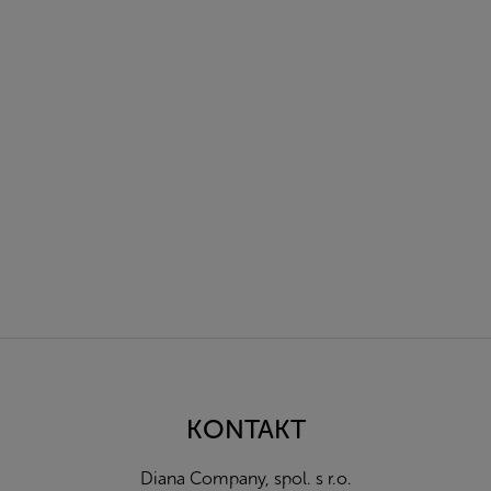
Z
á
p
a
KONTAKT
t
í
Diana Company, spol. s r.o.