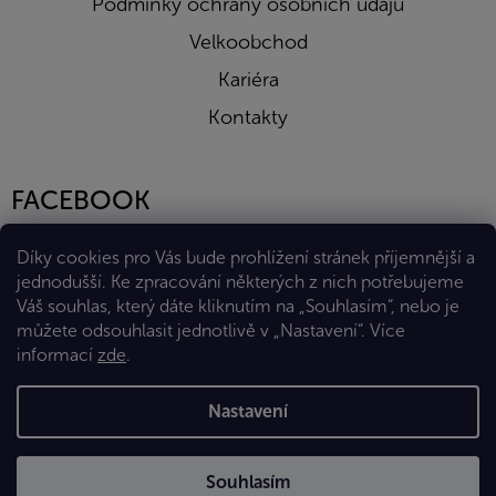
Podmínky ochrany osobních údajů
Velkoobchod
Kariéra
Kontakty
FACEBOOK
Díky cookies pro Vás bude prohlížení stránek příjemnější a
jednodušší. Ke zpracování některých z nich potřebujeme
Váš souhlas, který dáte kliknutím na „Souhlasím“, nebo je
můžete odsouhlasit jednotlivě v „Nastavení“.
Více
informací
zde
.
Vytvořil Shoptet Premium
Nastavení
Copyright 2026
Eshop Diana Company, spol. s r.o.
. Všechna
Souhlasím
práva vyhrazena.