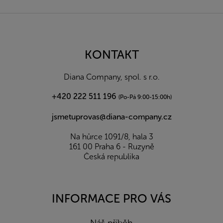
Z
á
p
a
KONTAKT
t
í
Diana Company, spol. s r.o.
+420 222 511 196
(Po-Pá 9:00-15:00h)
jsmetuprovas@diana-company.cz
Na hůrce 1091/8, hala 3
161 00 Praha 6 - Ruzyně
Česká republika
INFORMACE PRO VÁS