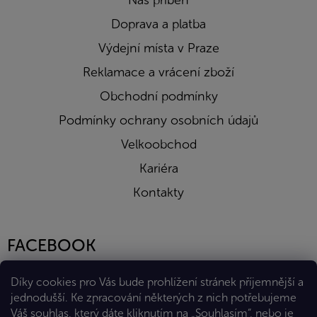
Náš příběh
Doprava a platba
Výdejní místa v Praze
Reklamace a vrácení zboží
Obchodní podmínky
Podmínky ochrany osobních údajů
Velkoobchod
Kariéra
Kontakty
FACEBOOK
Díky cookies pro Vás bude prohlížení stránek příjemnější a
jednodušší. Ke zpracování některých z nich potřebujeme
Váš souhlas, který dáte kliknutím na „Souhlasím“, nebo je