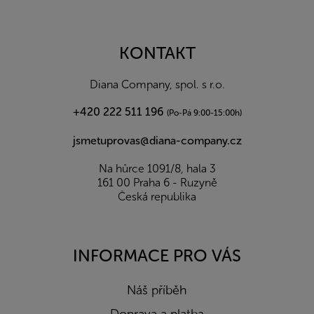
Z
á
p
a
KONTAKT
t
í
Diana Company, spol. s r.o.
+420 222 511 196
(Po-Pá 9:00-15:00h)
jsmetuprovas@diana-company.cz
Na hůrce 1091/8, hala 3
161 00 Praha 6 - Ruzyně
Česká republika
INFORMACE PRO VÁS
Náš příběh