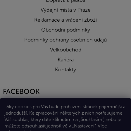
Doprava a platba
Výdejní místa v Praze
Reklamace a vrácení zboží
Obchodní podmínky
Podmínky ochrany osobních údajů
Velkoobchod
Kariéra
Kontakty
FACEBOOK
Díky cookies pro Vás bude prohlížení stránek příjemnější a
jednodušší. Ke zpracování některých z nich potřebujeme
Váš souhlas, který dáte kliknutím na „Souhlasím“, nebo je
můžete odsouhlasit jednotlivě v „Nastavení“.
Více