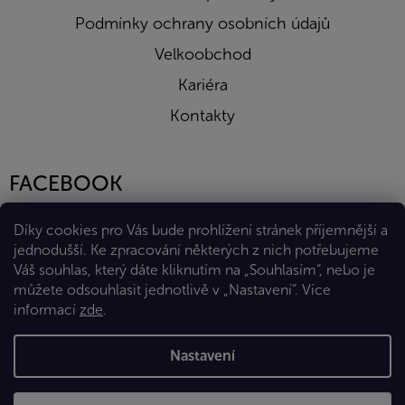
Podmínky ochrany osobních údajů
Velkoobchod
Kariéra
Kontakty
FACEBOOK
Díky cookies pro Vás bude prohlížení stránek příjemnější a
jednodušší. Ke zpracování některých z nich potřebujeme
Váš souhlas, který dáte kliknutím na „Souhlasím“, nebo je
můžete odsouhlasit jednotlivě v „Nastavení“.
Více
informací
zde
.
Vytvořil Shoptet Premium
Nastavení
Copyright 2026
Eshop Diana Company, spol. s r.o.
. Všechna