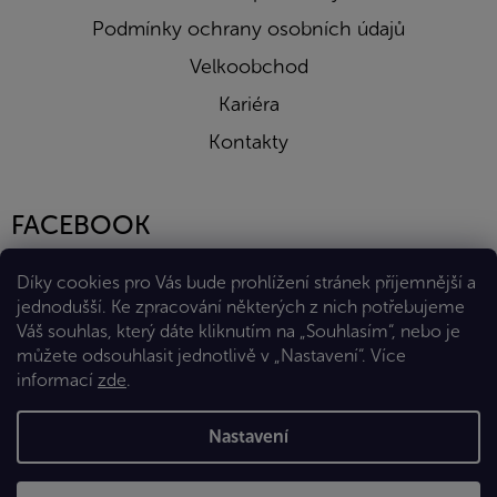
Podmínky ochrany osobních údajů
Velkoobchod
Kariéra
Kontakty
FACEBOOK
Díky cookies pro Vás bude prohlížení stránek příjemnější a
jednodušší. Ke zpracování některých z nich potřebujeme
Váš souhlas, který dáte kliknutím na „Souhlasím“, nebo je
můžete odsouhlasit jednotlivě v „Nastavení“.
Více
informací
zde
.
Vytvořil Shoptet Premium
Nastavení
Copyright 2026
Eshop Diana Company, spol. s r.o.
. Všechna