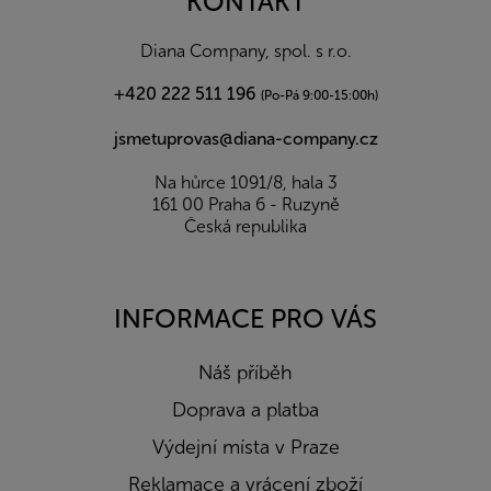
KONTAKT
t
í
Diana Company, spol. s r.o.
+420 222 511 196
(Po-Pá 9:00-15:00h)
jsmetuprovas@diana-company.cz
Na hůrce 1091/8, hala 3
161 00 Praha 6 - Ruzyně
Česká republika
INFORMACE PRO VÁS
Náš příběh
Doprava a platba
Výdejní místa v Praze
Reklamace a vrácení zboží