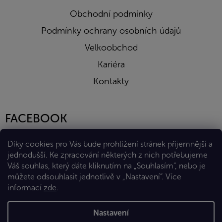
Obchodní podmínky
Podmínky ochrany osobních údajů
Velkoobchod
Kariéra
Kontakty
FACEBOOK
Díky cookies pro Vás bude prohlížení stránek příjemnější a
jednodušší. Ke zpracování některých z nich potřebujeme
Váš souhlas, který dáte kliknutím na „Souhlasím“, nebo je
můžete odsouhlasit jednotlivě v „Nastavení“.
Více
informací
zde
.
Vytvořil Shoptet Premium
Nastavení