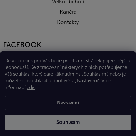
Velkoobchod
Kariéra
Kontakty
FACEBOOK
Díky cookies pro Vás bude prohlížení stránek příjemnější a
jednodušší. Ke zpracování některých z nich potřebujeme
Váš souhlas, který dáte kliknutím na „Souhlasím“, nebo je
můžete odsouhlasit jednotlivě v „Nastavení“.
Více
informací
zde
.
Vytvořil Shoptet Premium
Nastavení
Copyright 2026
Eshop Diana Company, spol. s r.o.
. Všechna
Souhlasím
práva vyhrazena.