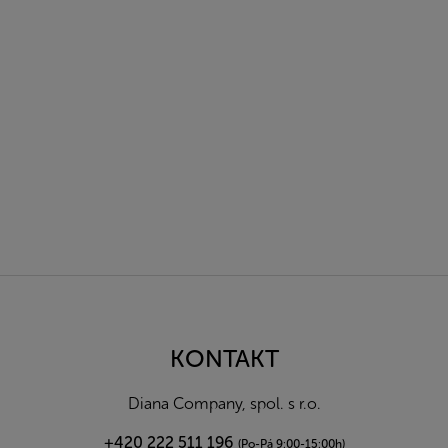
Z
á
p
a
KONTAKT
t
í
Diana Company, spol. s r.o.
+420 222 511 196
(Po-Pá 9:00-15:00h)