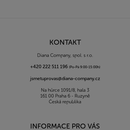
Z
á
p
a
KONTAKT
t
í
Diana Company, spol. s r.o.
+420 222 511 196
(Po-Pá 9:00-15:00h)
jsmetuprovas@diana-company.cz
Na hůrce 1091/8, hala 3
161 00 Praha 6 - Ruzyně
Česká republika
INFORMACE PRO VÁS