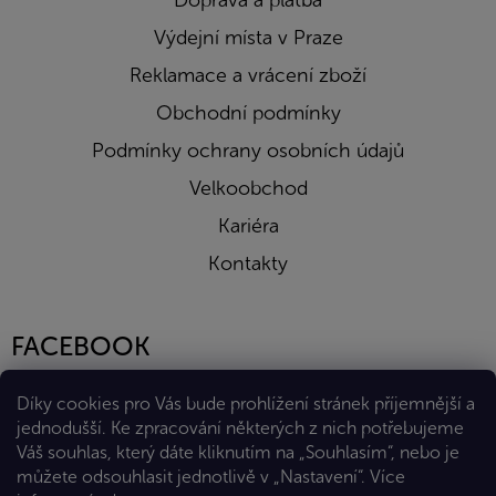
Doprava a platba
Výdejní místa v Praze
Reklamace a vrácení zboží
Obchodní podmínky
Podmínky ochrany osobních údajů
Velkoobchod
Kariéra
Kontakty
FACEBOOK
Díky cookies pro Vás bude prohlížení stránek příjemnější a
jednodušší. Ke zpracování některých z nich potřebujeme
Váš souhlas, který dáte kliknutím na „Souhlasím“, nebo je
můžete odsouhlasit jednotlivě v „Nastavení“.
Více