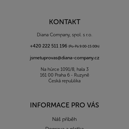
Z
á
p
a
KONTAKT
t
í
Diana Company, spol. s r.o.
+420 222 511 196
(Po-Pá 9:00-15:00h)
jsmetuprovas@diana-company.cz
Na hůrce 1091/8, hala 3
161 00 Praha 6 - Ruzyně
Česká republika
INFORMACE PRO VÁS
Náš příběh