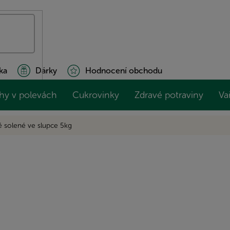
ka
Dárky
Hodnocení obchodu
hy v polevách
Cukrovinky
Zdravé potraviny
Va
 solené ve slupce 5kg