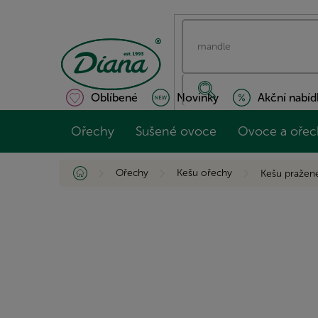
Přejít
na
obsah
Oblíbené
Novinky
Akční nabíd
Ořechy
Sušené ovoce
Ovoce a ořec
Domů
Ořechy
Kešu ořechy
Kešu pražené