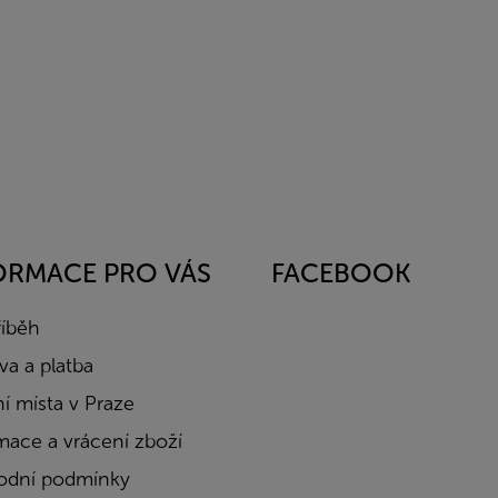
ORMACE PRO VÁS
FACEBOOK
říběh
a a platba
í místa v Praze
mace a vrácení zboží
dní podmínky