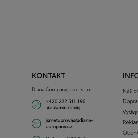
Z
á
p
a
KONTAKT
INF
t
í
Diana Company, spol. s r.o.
Náš p
Doprav
+420 222 511 196
(Po-Pá 9:00-15:00h)
Výdejn
jsmetuprovas@diana-
Rekla
company.cz
Obcho