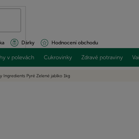
ka
Dárky
Hodnocení obchodu
hy v polevách
Cukrovinky
Zdravé potraviny
Va
y Ingredients Pyré Zelené jablko 1kg