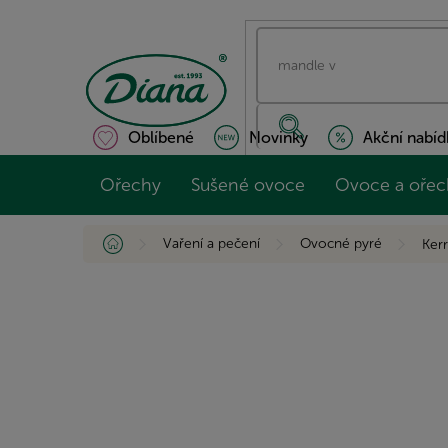
Přejít
na
obsah
Oblíbené
Novinky
Akční nabíd
Ořechy
Sušené ovoce
Ovoce a ořec
Domů
Vaření a pečení
Ovocné pyré
Kerr