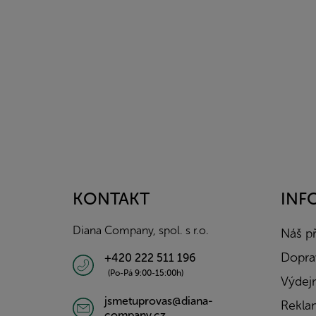
Z
á
p
a
KONTAKT
INF
t
í
Diana Company, spol. s r.o.
Náš p
Doprav
+420 222 511 196
(Po-Pá 9:00-15:00h)
Výdejn
jsmetuprovas@diana-
Rekla
company.cz