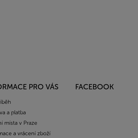
ORMACE PRO VÁS
FACEBOOK
říběh
a a platba
í místa v Praze
mace a vrácení zboží