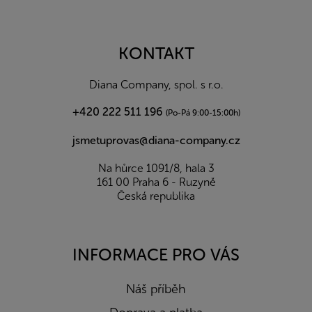
Z
á
p
a
KONTAKT
t
í
Diana Company, spol. s r.o.
+420 222 511 196
(Po-Pá 9:00-15:00h)
jsmetuprovas@diana-company.cz
Na hůrce 1091/8, hala 3
161 00 Praha 6 - Ruzyně
Česká republika
INFORMACE PRO VÁS
Náš příběh