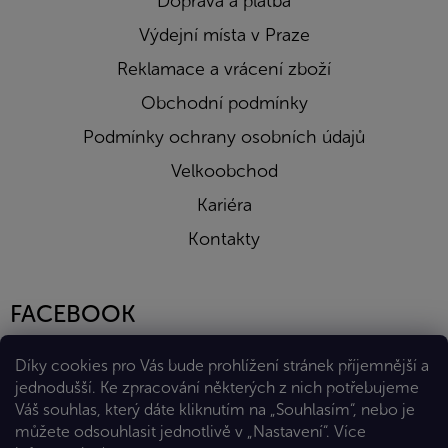
Doprava a platba
Výdejní místa v Praze
Reklamace a vrácení zboží
Obchodní podmínky
Podmínky ochrany osobních údajů
Velkoobchod
Kariéra
Kontakty
FACEBOOK
Díky cookies pro Vás bude prohlížení stránek příjemnější a
jednodušší. Ke zpracování některých z nich potřebujeme
Váš souhlas, který dáte kliknutím na „Souhlasím“, nebo je
můžete odsouhlasit jednotlivě v „Nastavení“.
Více