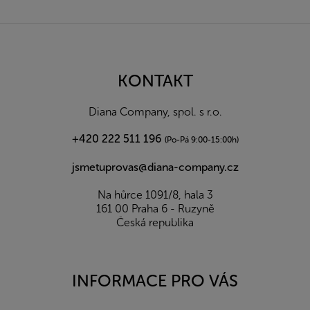
Z
á
p
a
KONTAKT
t
í
Diana Company, spol. s r.o.
+420 222 511 196
(Po-Pá 9:00-15:00h)
jsmetuprovas@diana-company.cz
Na hůrce 1091/8, hala 3
161 00 Praha 6 - Ruzyně
Česká republika
INFORMACE PRO VÁS