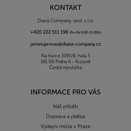
a
KONTAKT
t
í
Diana Company, spol. s r.o.
+420 222 511 196
(Po-Pá 9:00-15:00h)
jsmetuprovas@diana-company.cz
Na hůrce 1091/8, hala 3
161 00 Praha 6 - Ruzyně
Česká republika
INFORMACE PRO VÁS
Náš příběh
Doprava a platba
Výdejní místa v Praze