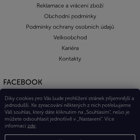
Reklamace a vrácení zboží
Obchodní podmínky
Podmínky ochrany osobních údajů
Velkoobchod
Kariéra
Kontakty
FACEBOOK
Díky cookies pro Vás bude prohlížení stránek příjemnější a
jednodušší. Ke zpracování některých z nich potřebujeme
Váš souhlas, který dáte kliknutím na „Souhlasím“, nebo je
můžete odsouhlasit jednotlivě v „Nastavení“.
Více
informací
zde
.
Vytvořil Shoptet Premium