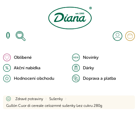
Přejít
na
obsah
N
K
Oblíbené
Novinky
Akční nabídka
Dárky
Hodnocení obchodu
Doprava a platba
Domů
Zdravé potraviny
Sušenky
Gullón Cuor di cereale celozrnné sušenky bez cukru 280g