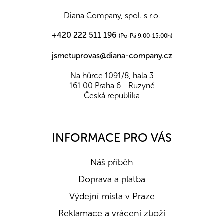
t
í
Diana Company, spol. s r.o.
+420 222 511 196
(Po-Pá 9:00-15:00h)
jsmetuprovas@diana-company.cz
Na hůrce 1091/8, hala 3
161 00 Praha 6 - Ruzyně
Česká republika
INFORMACE PRO VÁS
Náš příběh
Doprava a platba
Výdejní místa v Praze
Reklamace a vrácení zboží