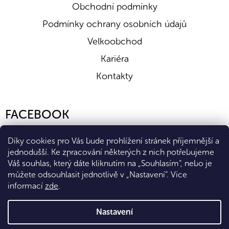
Obchodní podmínky
Podmínky ochrany osobních údajů
Velkoobchod
Kariéra
Kontakty
FACEBOOK
Díky cookies pro Vás bude prohlížení stránek příjemnější a
jednodušší. Ke zpracování některých z nich potřebujeme
Váš souhlas, který dáte kliknutím na „Souhlasím“, nebo je
můžete odsouhlasit jednotlivě v „Nastavení“.
Více
informací
zde
.
Vytvořil Shoptet Premium
Nastavení