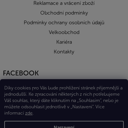
Reklamace a vrácení zboží
Obchodní podmínky
Podmínky ochrany osobních údajů
Velkoobchod
Kariéra
Kontakty
FACEBOOK
Díky cookies pro Vás bude prohlížení stránek příjemnější a
jednodušší. Ke zpracování některých z nich potřebujeme
Váš souhlas, který dáte kliknutím na „Souhlasím“, nebo je
můžete odsouhlasit jednotlivě v „Nastavení“.
Více
informací
zde
.
Vytvořil Shoptet Premium
Nastavení