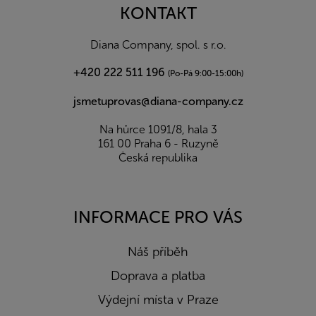
a
KONTAKT
t
í
Diana Company, spol. s r.o.
+420 222 511 196
(Po-Pá 9:00-15:00h)
jsmetuprovas@diana-company.cz
Na hůrce 1091/8, hala 3
161 00 Praha 6 - Ruzyně
Česká republika
INFORMACE PRO VÁS
Náš příběh
Doprava a platba
Výdejní místa v Praze