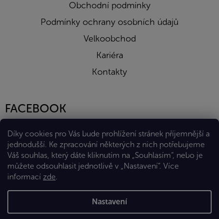
Obchodní podmínky
Podmínky ochrany osobních údajů
Velkoobchod
Kariéra
Kontakty
FACEBOOK
Díky cookies pro Vás bude prohlížení stránek příjemnější a
jednodušší. Ke zpracování některých z nich potřebujeme
Váš souhlas, který dáte kliknutím na „Souhlasím“, nebo je
můžete odsouhlasit jednotlivě v „Nastavení“.
Více
informací
zde
.
Vytvořil Shoptet Premium
Nastavení