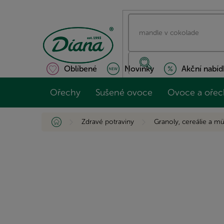
Přejít
na
obsah
Oblíbené
Novinky
Akční nabíd
Ořechy
Sušené ovoce
Ovoce a ořec
Domů
Zdravé potraviny
Granoly, cereálie a mü