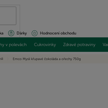
ka
Dárky
Hodnocení obchodu
hy v polevách
Cukrovinky
Zdravé potraviny
Va
sli
Emco Mysli křupavé čokoláda a ořechy 750g