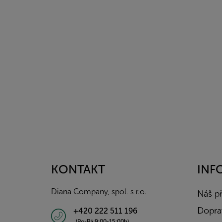
Z
á
p
a
KONTAKT
INF
t
í
Diana Company, spol. s r.o.
Náš p
Doprav
+420 222 511 196
(Po-Pá 9:00-15:00h)