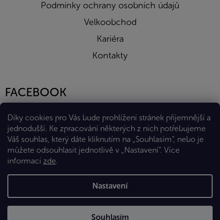
Podmínky ochrany osobních údajů
Velkoobchod
Kariéra
Kontakty
FACEBOOK
Díky cookies pro Vás bude prohlížení stránek příjemnější a
jednodušší. Ke zpracování některých z nich potřebujeme
Váš souhlas, který dáte kliknutím na „Souhlasím“, nebo je
můžete odsouhlasit jednotlivě v „Nastavení“.
Více
informací
zde
.
Vytvořil Shoptet Premium
Nastavení
Copyright 2026
Eshop Diana Company, spol. s r.o.
. Všechna
Souhlasím
práva vyhrazena.