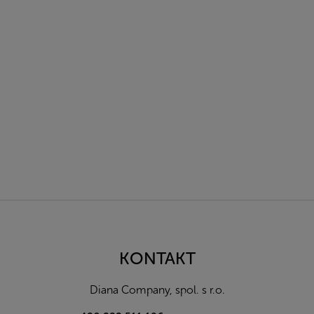
Z
á
p
a
KONTAKT
t
í
Diana Company, spol. s r.o.