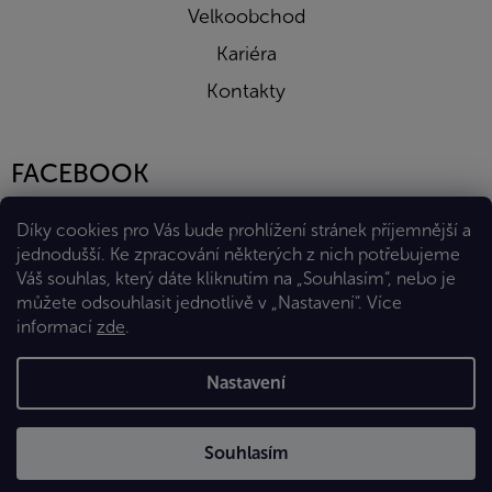
Velkoobchod
Kariéra
Kontakty
FACEBOOK
Díky cookies pro Vás bude prohlížení stránek příjemnější a
jednodušší. Ke zpracování některých z nich potřebujeme
Váš souhlas, který dáte kliknutím na „Souhlasím“, nebo je
můžete odsouhlasit jednotlivě v „Nastavení“.
Více
informací
zde
.
Vytvořil Shoptet Premium
Nastavení
Copyright 2026
Eshop Diana Company, spol. s r.o.
. Všechna
Souhlasím
práva vyhrazena.