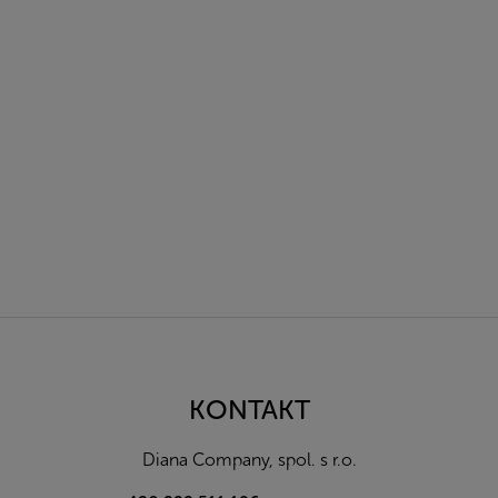
Z
á
p
a
KONTAKT
t
í
Diana Company, spol. s r.o.