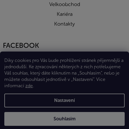
Velkoobchod
Kariéra
Kontakty
FACEBOOK
Díky cookies pro Vás bude prohlížení stránek příjemnější a
jednodušší. Ke zpracování některých z nich potřebujeme
Váš souhlas, který dáte kliknutím na „Souhlasím“, nebo je
můžete odsouhlasit jednotlivě v „Nastavení“.
Více
informací
zde
.
Vytvořil Shoptet Premium
Nastavení
Copyright 2026
Eshop Diana Company, spol. s r.o.
. Všechna
Souhlasím
práva vyhrazena.