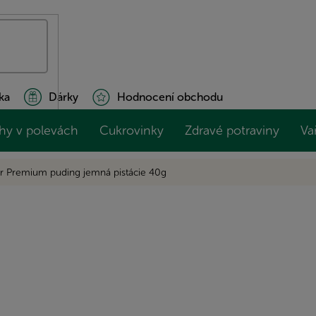
ka
Dárky
Hodnocení obchodu
hy v polevách
Cukrovinky
Zdravé potraviny
Va
er Premium puding jemná pistácie 40g