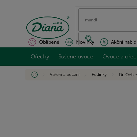
Přejít
na
obsah
Oblíbené
Novinky
Akční nabíd
Ořechy
Sušené ovoce
Ovoce a ořec
Domů
Vaření a pečení
Pudinky
Dr. Oetk