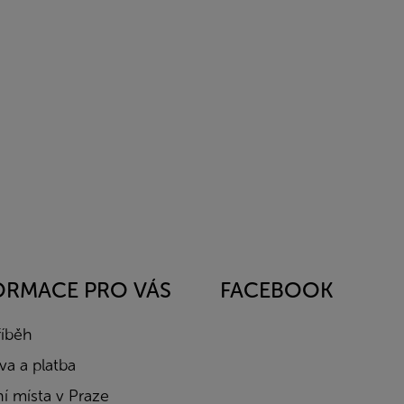
ORMACE PRO VÁS
FACEBOOK
říběh
a a platba
í místa v Praze