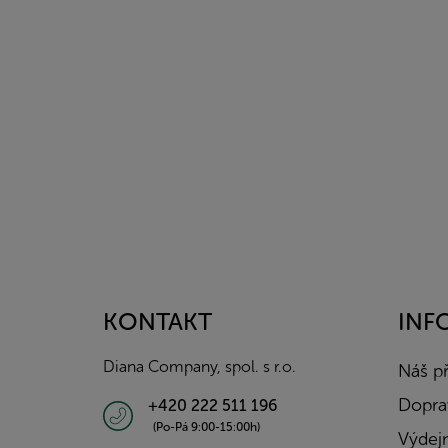
Z
á
p
a
KONTAKT
INF
t
í
Diana Company, spol. s r.o.
Náš p
Doprav
+420 222 511 196
(Po-Pá 9:00-15:00h)
Výdejn