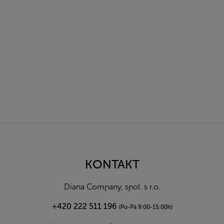
Z
á
p
a
KONTAKT
t
í
Diana Company, spol. s r.o.
+420 222 511 196
(Po-Pá 9:00-15:00h)