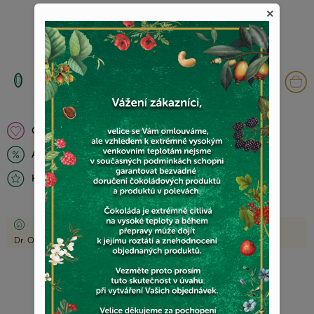
Přejít
×
na
obsah
N
K
Oblíbené
Novinky
Akční nabídka
Dárky
Hodnocení obchodu
Doprava a platba
Domů
Zdravé potraviny
Vločky a kaše
Dr. Oetker Premium Ovesná kaše Brusnice 55g