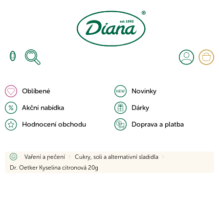
Přejít
na
obsah
N
K
Oblíbené
Novinky
Akční nabídka
Dárky
Hodnocení obchodu
Doprava a platba
Domů
Vaření a pečení
Cukry, soli a alternativní sladidla
Dr. Oetker Kyselina citronová 20g