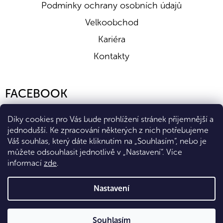
Podmínky ochrany osobních údajů
Velkoobchod
Kariéra
Kontakty
FACEBOOK
Díky cookies pro Vás bude prohlížení stránek příjemnější a
jednodušší. Ke zpracování některých z nich potřebujeme
Váš souhlas, který dáte kliknutím na „Souhlasím“, nebo je
můžete odsouhlasit jednotlivě v „Nastavení“.
Více
informací
zde
.
Vytvořil Shoptet Premium
Nastavení
Copyright 2026
Eshop Diana Company, spol. s r.o.
. Všechna
Souhlasím
práva vyhrazena.