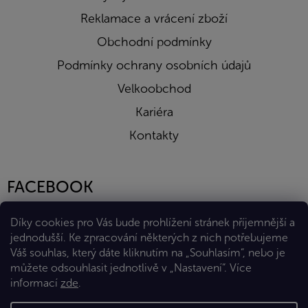
Reklamace a vrácení zboží
Obchodní podmínky
Podmínky ochrany osobních údajů
Velkoobchod
Kariéra
Kontakty
FACEBOOK
Díky cookies pro Vás bude prohlížení stránek příjemnější a
jednodušší. Ke zpracování některých z nich potřebujeme
Váš souhlas, který dáte kliknutím na „Souhlasím“, nebo je
můžete odsouhlasit jednotlivě v „Nastavení“.
Více
informací
zde
.
Vytvořil Shoptet Premium