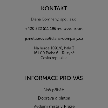
p
a
KONTAKT
t
í
Diana Company, spol. s r.o.
+420 222 511 196
(Po-Pá 9:00-15:00h)
jsmetuprovas@diana-company.cz
Na hůrce 1091/8, hala 3
161 00 Praha 6 - Ruzyně
Česká republika
INFORMACE PRO VÁS
Náš příběh
Doprava a platba
Výdejní místa v Praze