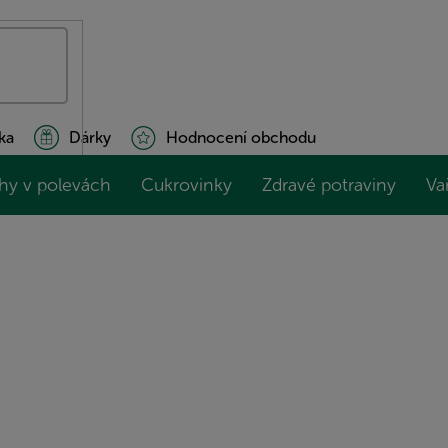
ka
Dárky
Hodnocení obchodu
hy v polevách
Cukrovinky
Zdravé potraviny
Va