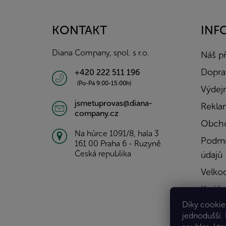
á
p
a
KONTAKT
INF
t
í
Diana Company, spol. s r.o.
Náš p
Doprav
+420 222 511 196
(Po-Pá 9:00-15:00h)
Výdejn
jsmetuprovas@diana-
Rekla
company.cz
Obcho
Na hůrce 1091/8, hala 3
Podmí
161 00 Praha 6 - Ruzyně
Česká republika
údajů
Velko
Kariér
Díky cookies
Konta
jednodušší.