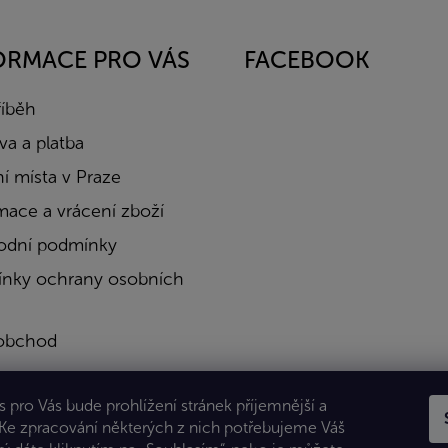
ORMACE PRO VÁS
FACEBOOK
říběh
a a platba
í místa v Praze
mace a vrácení zboží
dní podmínky
nky ochrany osobních
obchod
a
 pro Vás bude prohlížení stránek příjemnější a
kty
 Ke zpracování některých z nich potřebujeme Váš