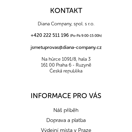
p
a
KONTAKT
t
í
Diana Company, spol. s r.o.
+420 222 511 196
(Po-Pá 9:00-15:00h)
jsmetuprovas@diana-company.cz
Na hůrce 1091/8, hala 3
161 00 Praha 6 - Ruzyně
Česká republika
INFORMACE PRO VÁS
Náš příběh
Doprava a platba
Výdejní místa v Praze