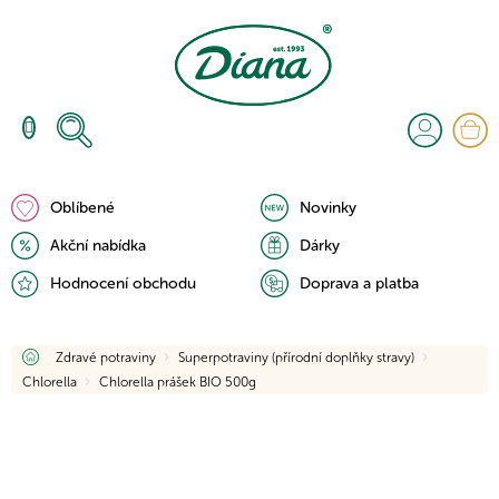
Přejít
na
obsah
N
K
Oblíbené
Novinky
Akční nabídka
Dárky
Hodnocení obchodu
Doprava a platba
Domů
Zdravé potraviny
Superpotraviny (přírodní doplňky stravy)
Chlorella
Chlorella prášek BIO 500g