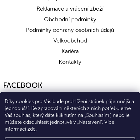
Reklamace a vrácení zboží
Obchodní podmínky
Podmínky ochrany osobních údajů
Velkoobchod
Kariéra
Kontakty
FACEBOOK
Díky cookies pro Vás bude prohlížení stránek příjemnější a
jednodušší. Ke zpracování některých z nich potřebujeme
Váš souhlas, který dáte kliknutím na „Souhlasím“, nebo je
můžete odsouhlasit jednotlivě v „Nastavení“.
Více
informací
zde
.
Vytvořil Shoptet Premium