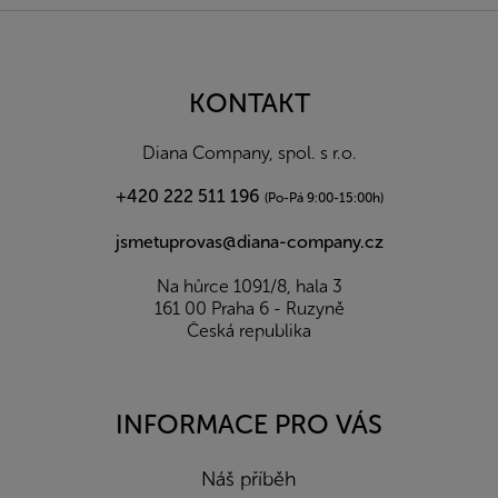
Z
á
p
a
KONTAKT
t
í
Diana Company, spol. s r.o.
+420 222 511 196
(Po-Pá 9:00-15:00h)
jsmetuprovas@diana-company.cz
Na hůrce 1091/8, hala 3
161 00 Praha 6 - Ruzyně
Česká republika
INFORMACE PRO VÁS
Náš příběh