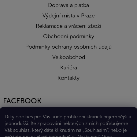
Doprava a platba
Výdejní místa v Praze
Reklamace a vrácení zboží
Obchodní podmínky
Podmínky ochrany osobních údajů
Velkoobchod
Kariéra
Kontakty
FACEBOOK
Díky cookies pro Vás bude prohlížení stránek příjemnější a
jednodušší. Ke zpracování některých z nich potřebujeme
Váš souhlas, který dáte kliknutím na „Souhlasím“, nebo je
můžete odsouhlasit jednotlivě v „Nastavení“.
Více