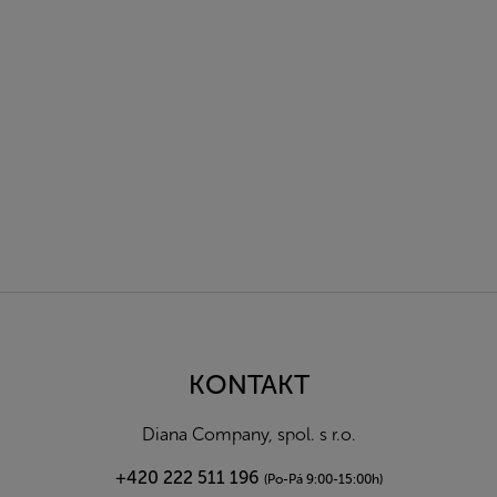
Z
á
p
a
KONTAKT
t
í
Diana Company, spol. s r.o.
+420 222 511 196
(Po-Pá 9:00-15:00h)