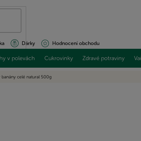
ka
Dárky
Hodnocení obchodu
hy v polevách
Cukrovinky
Zdravé potraviny
Va
 banány celé natural 500g