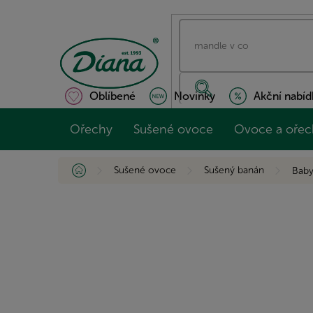
Přejít
na
obsah
Oblíbené
Novinky
Akční nabíd
Ořechy
Sušené ovoce
Ovoce a ořec
Domů
Sušené ovoce
Sušený banán
Baby