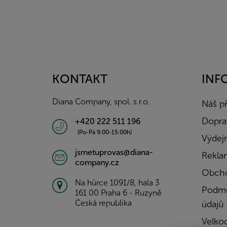
Z
á
p
a
KONTAKT
INF
t
í
Diana Company, spol. s r.o.
Náš p
Doprav
+420 222 511 196
(Po-Pá 9:00-15:00h)
Výdejn
jsmetuprovas@diana-
Rekla
company.cz
Obcho
Na hůrce 1091/8, hala 3
Podmí
161 00 Praha 6 - Ruzyně
Česká republika
údajů
Velko