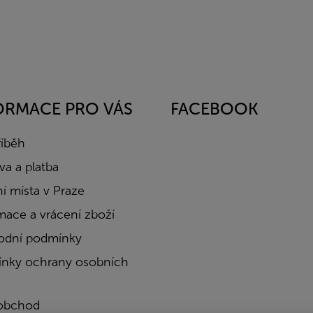
ORMACE PRO VÁS
FACEBOOK
říběh
a a platba
í místa v Praze
mace a vrácení zboží
dní podmínky
nky ochrany osobních
obchod