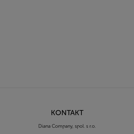
Z
á
p
a
KONTAKT
t
í
Diana Company, spol. s r.o.