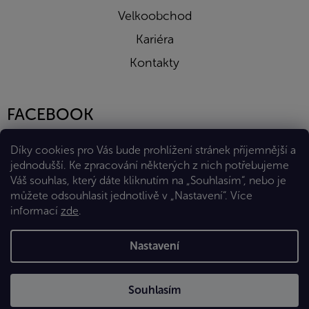
Velkoobchod
Kariéra
Kontakty
FACEBOOK
Díky cookies pro Vás bude prohlížení stránek příjemnější a
jednodušší. Ke zpracování některých z nich potřebujeme
Váš souhlas, který dáte kliknutím na „Souhlasím“, nebo je
můžete odsouhlasit jednotlivě v „Nastavení“.
Více
informací
zde
.
Vytvořil Shoptet Premium
Nastavení
Copyright 2026
Eshop Diana Company, spol. s r.o.
. Všechna
Souhlasím
práva vyhrazena.