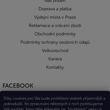
Náš příběh
Doprava a platba
Výdejní místa v Praze
Reklamace a vrácení zboží
Obchodní podmínky
Podmínky ochrany osobních údajů
Velkoobchod
Kariéra
Kontakty
FACEBOOK
Díky cookies pro Vás bude prohlížení stránek příjemnější a
jednodušší. Ke zpracování některých z nich potřebujeme
Váš souhlas, který dáte kliknutím na „Souhlasím“, nebo je