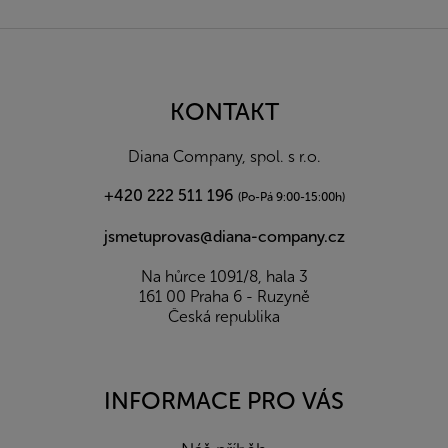
Z
á
p
a
KONTAKT
t
í
Diana Company, spol. s r.o.
+420 222 511 196
(Po-Pá 9:00-15:00h)
jsmetuprovas@diana-company.cz
Na hůrce 1091/8, hala 3
161 00 Praha 6 - Ruzyně
Česká republika
INFORMACE PRO VÁS