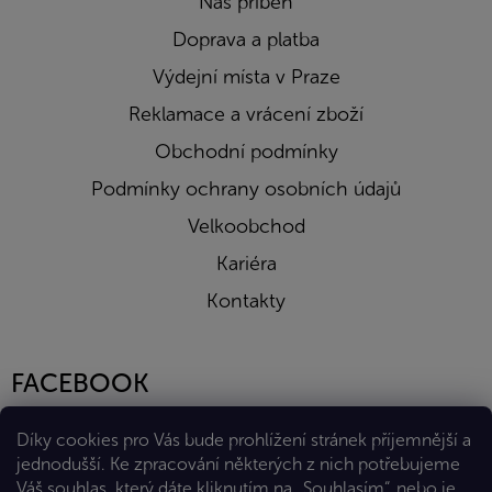
Náš příběh
Doprava a platba
Výdejní místa v Praze
Reklamace a vrácení zboží
Obchodní podmínky
Podmínky ochrany osobních údajů
Velkoobchod
Kariéra
Kontakty
FACEBOOK
Díky cookies pro Vás bude prohlížení stránek příjemnější a
jednodušší. Ke zpracování některých z nich potřebujeme
Váš souhlas, který dáte kliknutím na „Souhlasím“, nebo je