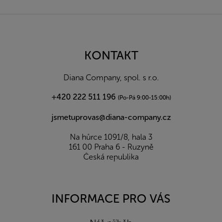
Z
á
p
a
KONTAKT
t
í
Diana Company, spol. s r.o.
+420 222 511 196
(Po-Pá 9:00-15:00h)
jsmetuprovas@diana-company.cz
Na hůrce 1091/8, hala 3
161 00 Praha 6 - Ruzyně
Česká republika
INFORMACE PRO VÁS