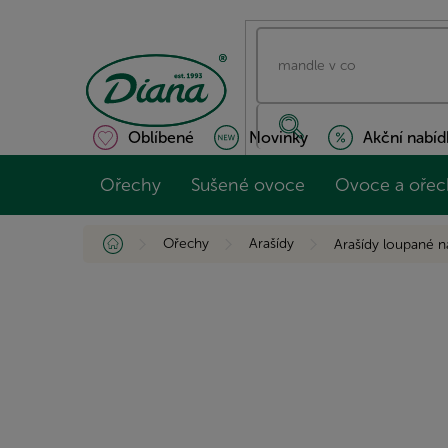
Přejít
na
obsah
Oblíbené
Novinky
Akční nabíd
Ořechy
Sušené ovoce
Ovoce a ořec
Domů
Ořechy
Arašídy
Arašídy loupané 