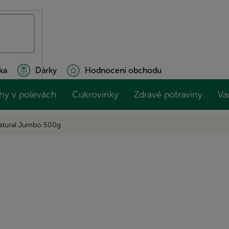
ka
Dárky
Hodnocení obchodu
hy v polevách
Cukrovinky
Zdravé potraviny
Va
natural Jumbo 500g