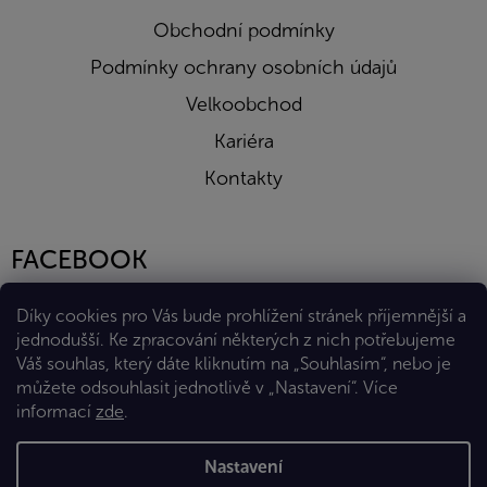
Obchodní podmínky
Podmínky ochrany osobních údajů
Velkoobchod
Kariéra
Kontakty
FACEBOOK
Díky cookies pro Vás bude prohlížení stránek příjemnější a
jednodušší. Ke zpracování některých z nich potřebujeme
Váš souhlas, který dáte kliknutím na „Souhlasím“, nebo je
můžete odsouhlasit jednotlivě v „Nastavení“.
Více
informací
zde
.
Vytvořil Shoptet Premium
Nastavení