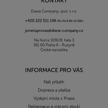
KONTAKT
t
í
Diana Company, spol. s r.o.
+420 222 511 196
(Po-Pá 9:00-15:00h)
jsmetuprovas@diana-company.cz
Na hůrce 1091/8, hala 3
161 00 Praha 6 - Ruzyně
Česká republika
INFORMACE PRO VÁS
Náš příběh
Doprava a platba
Výdejní místa v Praze
Reklamace a vrácení zboží