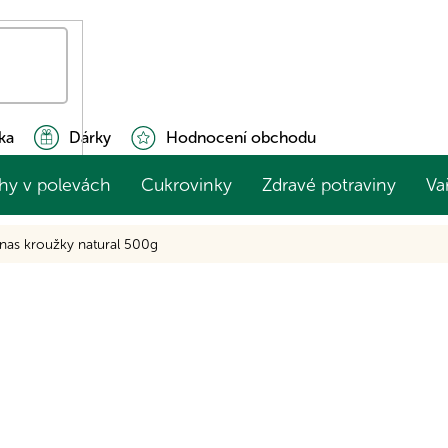
ka
Dárky
Hodnocení obchodu
hy v polevách
Cukrovinky
Zdravé potraviny
Va
nas kroužky natural 500g