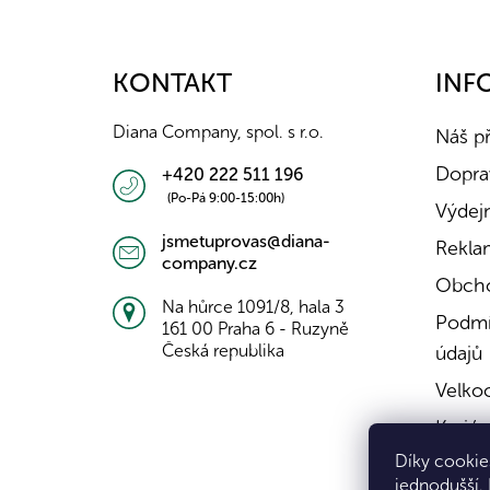
á
p
a
KONTAKT
INF
t
í
Diana Company, spol. s r.o.
Náš p
Doprav
+420 222 511 196
(Po-Pá 9:00-15:00h)
Výdejn
jsmetuprovas@diana-
Rekla
company.cz
Obcho
Na hůrce 1091/8, hala 3
Podmí
161 00 Praha 6 - Ruzyně
Česká republika
údajů
Velko
Kariér
Díky cookies
Konta
jednodušší.