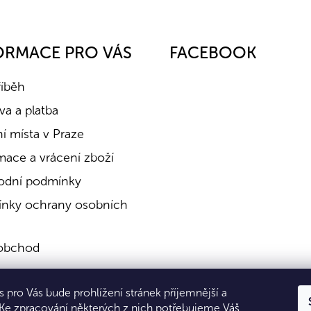
ORMACE PRO VÁS
FACEBOOK
říběh
a a platba
í místa v Praze
mace a vrácení zboží
dní podmínky
nky ochrany osobních
obchod
a
 pro Vás bude prohlížení stránek příjemnější a
kty
 Ke zpracování některých z nich potřebujeme Váš