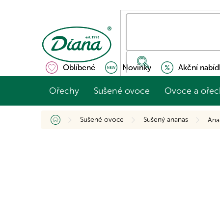
Přejít
na
obsah
Oblíbené
Novinky
Akční nabíd
Ořechy
Sušené ovoce
Ovoce a ořec
Domů
Sušené ovoce
Sušený ananas
Ana