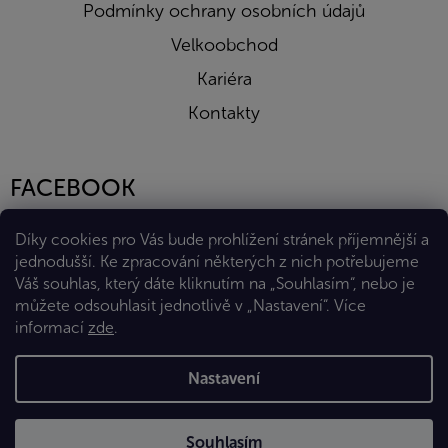
Podmínky ochrany osobních údajů
Velkoobchod
Kariéra
Kontakty
FACEBOOK
Díky cookies pro Vás bude prohlížení stránek příjemnější a
jednodušší. Ke zpracování některých z nich potřebujeme
Váš souhlas, který dáte kliknutím na „Souhlasím“, nebo je
můžete odsouhlasit jednotlivě v „Nastavení“.
Více
informací
zde
.
Vytvořil Shoptet Premium
Nastavení
Copyright 2026
Eshop Diana Company, spol. s r.o.
. Všechna
Souhlasím
práva vyhrazena.